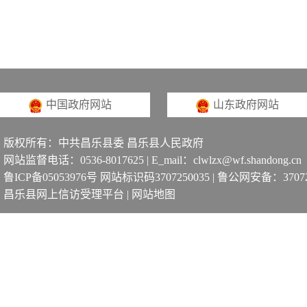
中国政府网站
山东政府网站
版权所有：中共昌乐县委 昌乐县人民政府
网站监督电话：0536-8017625 | E_mail：clwlzx@wf.shandong.cn
鲁ICP备05053976号 网站标识码3707250035
|
鲁公网安备：370725
昌乐县网上信访受理平台
|
网站地图