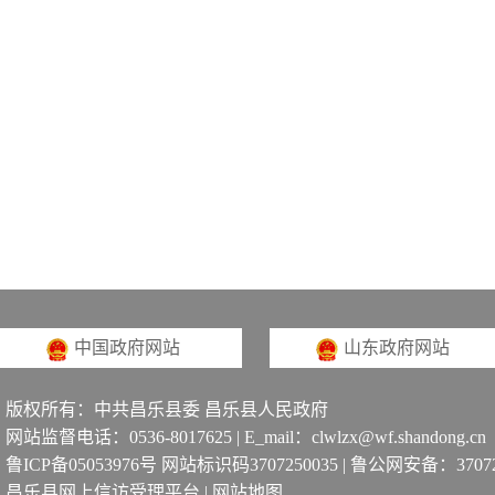
中国政府网站
山东政府网站
版权所有：中共昌乐县委 昌乐县人民政府
网站监督电话：0536-8017625 | E_mail：clwlzx@wf.shandong.cn
鲁ICP备05053976号 网站标识码3707250035
|
鲁公网安备：370725
昌乐县网上信访受理平台
|
网站地图