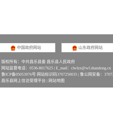
中国政府网站
山东政府网站
版权所有：中共昌乐县委 昌乐县人民政府
网站监督电话：0536-8017625 | E_mail：clwlzx@wf.shandong.cn
鲁ICP备05053976号 网站标识码3707250035
|
鲁公网安备：370725
昌乐县网上信访受理平台
|
网站地图