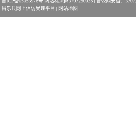
鲁ICP备05053976号 网站标识码3707250035
|
鲁公网安备：370725
昌乐县网上信访受理平台
|
网站地图