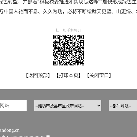
色转型，并部署“积极稳妥推进和实现碳达峰”“加快形成绿色生
中国人驰而不息、久久为功，必将不断绘就天更蓝、山更绿、
扫一扫手机打开
【
返回顶部
】 【
打印本页
】 【
关闭窗口
】
网站
ndong.cn