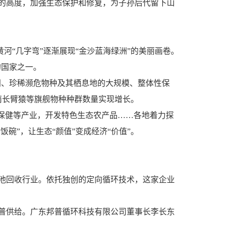
的高度，加强生态保护和修复，为子孙后代留下山
河“几字弯”逐渐展现“金沙蓝海绿洲”的美丽画卷。
的国家之一。
间、珍稀濒危物种及其栖息地的大规模、整体性保
南长臂猿等旗舰物种种群数量实现增长。
保健等产业，开发特色生态农产品……各地着力探
碗”，让生态“颜值”变成经济“价值”。
池回收行业。依托独创的定向循环技术，这家企业
普供给。广东邦普循环科技有限公司董事长李长东