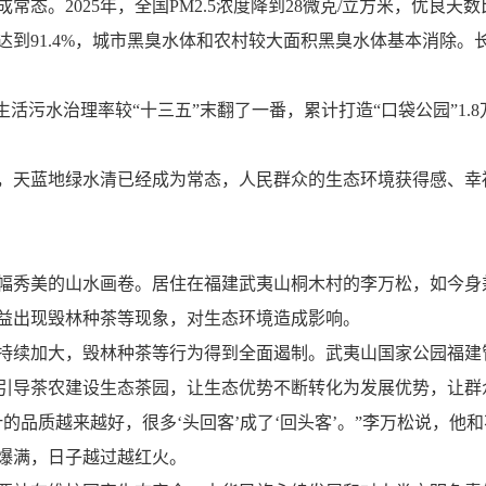
2025年，全国PM2.5浓度降到28微克/立方米，优良天数比
91.4%，城市黑臭水体和农村较大面积黑臭水体基本消除。长
污水治理率较“十三五”末翻了一番，累计打造“口袋公园”1.8
天蓝地绿水清已经成为常态，人民群众的生态环境获得感、幸
秀美的山水画卷。居住在福建武夷山桐木村的李万松，如今身
效益出现毁林种茶等现象，对生态环境造成影响。
续加大，毁林种茶等行为得到全面遏制。武夷山国家公园福建
引导茶农建设生态茶园，让生态优势不断转化为发展优势，让群
的品质越来越好，很多‘头回客’成了‘回头客’。”李万松说，
爆满，日子越过越红火。