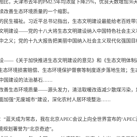
比，天津市去年的PM2.5年均浓度下降25%，优良天数增加3
改善生态环境质量的一个缩影。
民生福祉。习近平总书记指出，生态文明建设最能给老百姓带
明建设——党的十八大将生态文明建设纳入中国特色社会主义事
中之义；党的十九大报告把美丽中国纳入社会主义现代化强国目
——《关于加快推进生态文明建设的意见》和《生态文明体制
、生态环境损害赔偿、生态环境保护督察等制度逐步落地生效；生
中国建设的法治基石……
善生态环境质量——源头发力，清洁取暖改造减少散煤污染，
面加强“无废城市”建设，深化农村人居环境整治……
蓝天成为常态，我在北京APEC会议上向全世界宣布的‘APEC蓝’
境规划署誉为“北京奇迹”。