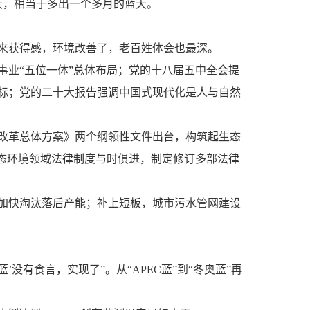
6天，相当于多出一个多月的蓝天。
来获得感，环境改善了，老百姓体会也最深。
业“五位一体”总体布局；党的十八届五中全会提
标；党的二十大报告强调中国式现代化是人与自然
改革总体方案》两个纲领性文件出台，构筑起生态
态环境领域法律制度与时俱进，制定修订多部法律
加快淘汰落后产能；补上短板，城市污水管网建设
没有食言，实现了”。从“APEC蓝”到“冬奥蓝”再