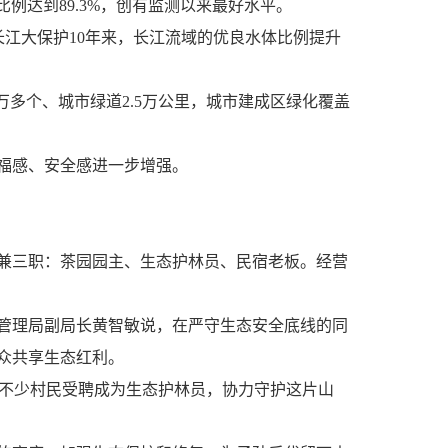
例达到89.3%，创有监测以来最好水平。
江大保护10年来，长江流域的优良水体比例提升
万多个、城市绿道2.5万公里，城市建成区绿化覆盖
福感、安全感进一步增强。
兼三职：茶园园主、生态护林员、民宿老板。经营
管理局副局长黄智敏说，在严守生态安全底线的同
众共享生态红利。
他和不少村民受聘成为生态护林员，协力守护这片山