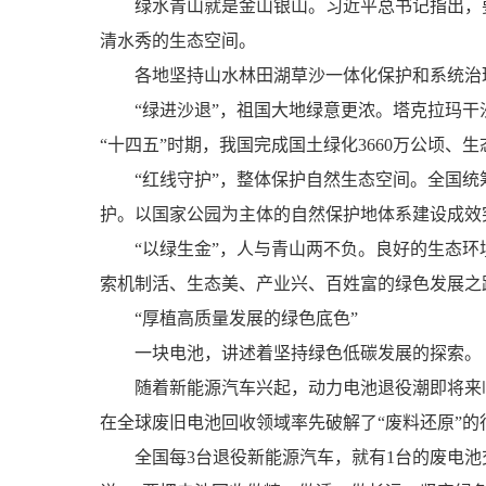
绿水青山就是金山银山。习近平总书记指出，要
清水秀的生态空间。
各地坚持山水林田湖草沙一体化保护和系统治
“绿进沙退”，祖国大地绿意更浓。塔克拉玛干沙漠
“十四五”时期，我国完成国土绿化3660万公顷、
“红线守护”，整体保护自然生态空间。全国统筹
护。以国家公园为主体的自然保护地体系建设成效
“以绿生金”，人与青山两不负。良好的生态环
索机制活、生态美、产业兴、百姓富的绿色发展之路
“厚植高质量发展的绿色底色”
一块电池，讲述着坚持绿色低碳发展的探索。
随着新能源汽车兴起，动力电池退役潮即将来临
在全球废旧电池回收领域率先破解了“废料还原”
全国每3台退役新能源汽车，就有1台的废电池交