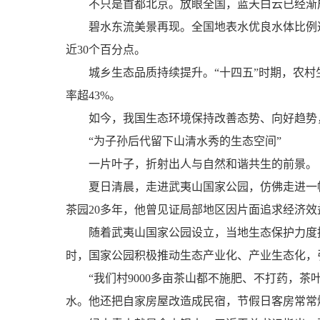
不只是首都北京。放眼全国，蓝天白云已经渐成常态。
碧水东流美景再现。全国地表水优良水体比例达到
近30个百分点。
城乡生态品质持续提升。“十四五”时期，农村生活
率超43%。
如今，我国生态环境保持改善态势、向好趋势，
“为子孙后代留下山清水秀的生态空间”
一片叶子，折射出人与自然和谐共生的前景。
夏日清晨，走进武夷山国家公园，仿佛走进一幅
茶园20多年，他曾见证局部地区因片面追求经济
随着武夷山国家公园设立，当地生态保护力度持
时，国家公园积极推动生态产业化、产业生态化，
“我们村9000多亩茶山都不施肥、不打药，茶叶
水。他还把自家房屋改造成民宿，节假日客房常常