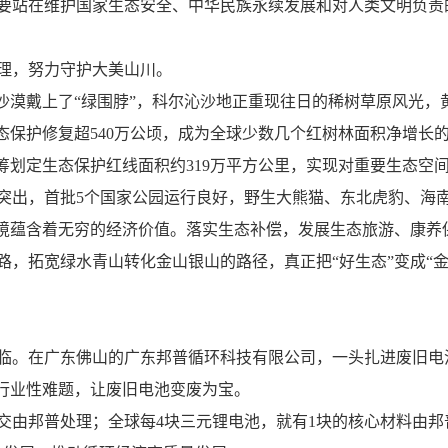
站在维护国家生态安全、中华民族永续发展和对人类文明负责
理，努力守护大美山川。
戴上了“绿围脖”，科尔沁沙地正重现往日的稀树草原风光，黄
生态保护修复超540万公顷，成为全球少数几个红树林面积净增长
划定生态保护红线面积约319万平方公里，实现对重要生态空
突出，首批5个国家公园运行良好，野生大熊猫、东北虎豹、海
境蕴含着无穷的经济价值。落实生态补偿，发展生态旅游、康养
，拓宽绿水青山转化金山银山的路径，真正把“好生态”变成“金饭
。在广东佛山的广东邦普循环科技有限公司，一头扎进废旧电
的行业性难题，让废旧电池变废为宝。
由邦普处理；全球每4块三元锂电池，就有1块的核心材料由邦