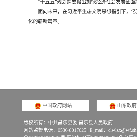
“十五五”规划纲要提出加快经济社会发展全面绿
面向未来，在习近平生态文明思想指引下，亿万
化的崭新篇章。
中国政府网站
山东政府
版权所有：中共昌乐县委 昌乐县人民政府
网站监督电话：0536-8017625 | E_mail：clwlzx@wf.sha