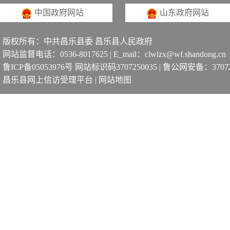
中国政府网站
山东政府网站
版权所有：中共昌乐县委 昌乐县人民政府
网站监督电话：0536-8017625 | E_mail：clwlzx@wf.shandong.cn
鲁ICP备05053976号 网站标识码3707250035
|
鲁公网安备：370725
昌乐县网上信访受理平台
|
网站地图