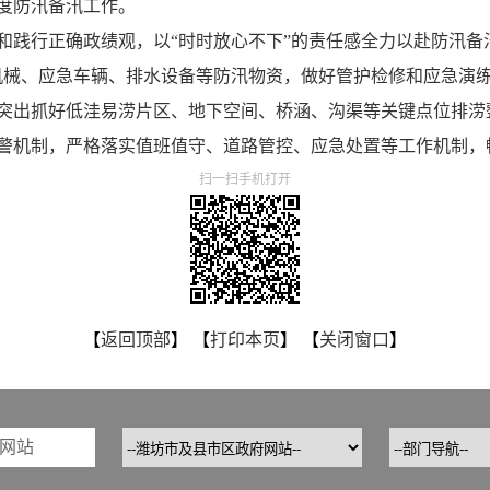
度防汛备汛工作。
和践行正确政绩观，以
“时时放心不下”的责任感全力以赴防汛备
机械、应急车辆、排水设备等防汛物资，做好管护检修和应急演
突出抓好低洼易涝片区、地下空间、桥涵、沟渠等关键点位排涝
警机制，严格落实值班值守、道路管控、应急处置等工作机制，
扫一扫手机打开
【
返回顶部
】 【
打印本页
】 【
关闭窗口
】
网站